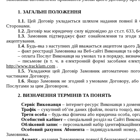
1. ЗАГАЛЬНІ ПОЛОЖЕННЯ
1.1.
Цей Договір укладається шляхом надання повної й 
Сторонами.
1.2.
Договір має юридичну силу відповідно до ст.ст. 633, 
1.3.
Замовник підтверджує факт ознайомлення та згоди з
акцептування.
1.4.
Будь-яка з наступних дій вважається акцептом цього Д
– факт реєстрації Замовника на Веб-сайті Виконавця та о
–
оплата Послуг Виконавця на умовах та в порядку, визна
–
письмове (в т. ч. в електронній формі засобами елек
http://www.tracklam.com
.
1.5.
Укладаючи цей Договір Замовник автоматично погод
частинами Договору.
1.6.
Якщо Замовник не згодний з умовами Договору, або я
Послугами за цим Договором.
2. ВИЗНАЧЕННЯ ТЕРМІНІВ ТА ПОНЯТЬ
Сервіс
Виконавця
– інтернет-ресурс Виконавця з дом
Трафік
– сукупний об’єм даних (файли, пошта тощо), як
Третя особа
–
будь-яка фізична або юридична особа, орга
Особистий кабінет –
спеціальний розділ на Сайті Викон
Обліковий запис
– персональний набір ідентифікаційни
Особовий рахунок Абонента
– індивідуальний номер, 
Замовника.
Акцепт
- надання Замовником повної й безумовної згод