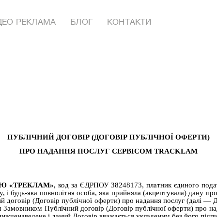
ДЕО РЕКЛАМА
БЛОГ
КОНТАКТИ
ПУБЛІЧНИЙ ДОГОВІР (ДОГОВІР ПУБЛІЧНОЇ ОФЕРТИ)
ПРО НАДАННЯ ПОСЛУГ СЕРВІСОМ TRACKLAM
Ю «ТРЕКЛАМ»,
код за ЄДРПОУ 38248173, платник єдиного подат
у, і будь-яка повнолітня особа, яка прийняла (акцептувала) дану пр
 договір (Договір публічної оферти) про надання послуг (далі — Д
 Замовником Публічний договір (Договір публічної оферти) про над
жченаведене і даний Договір вважається укладеним без його підпи