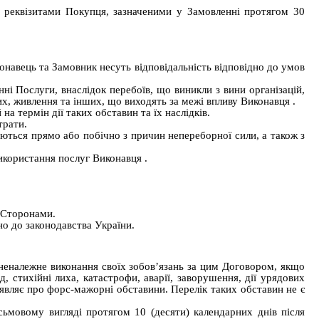
и реквізитами Покупця, зазначеними у Замовленні протягом 30
онавець та Замовник несуть відповідальність відповідно до умов
ні Послуги, внаслідок перебоїв, що виникли з вини організацій,
их, живлення та інших, що виходять за межі впливу
Виконавця
.
 термін дії таких обставин та їх наслідків.
трати.
ваються прямо або побічно з причин непереборної сили, а також з
використання послуг
Виконавця
.
ж Сторонами.
о до законодавства України.
неналежне виконання своїх зобов’язань за цим Договором, якщо
 стихійні лиха, катастрофи, аварії, заворушення, дії урядових
заявляє про форс-мажорні обставини. Перелік таких обставин не є
ьмовому вигляді протягом 10 (десяти) календарних днів після