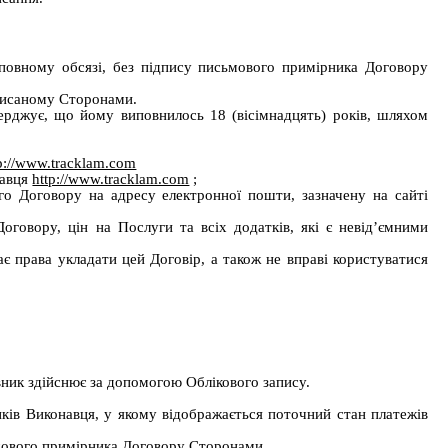
повному обсязі, без підпису письмового примірника Договору
дписаному Сторонами.
ерджує, що йому виповнилось 18 (вісімнадцять) років, шляхом
p://www.tracklam.com
навця
http://www.tracklam.com
;
го Договору на адресу електронної пошти, зазначену на сайті
овору, цін на Послуги та всіх додатків, які є невід’ємними
є права укладати цей Договір, а також не вправі користуватися
вник здійснює за допомогою Облікового запису.
нків Виконавця, у якому відображається поточний стан платежів
ьмового примірника Договору Сторонами.