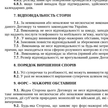
6.8.2.
розгляд заяви про повернення провадиться Продавце
6.8.3.
якщо такий випадок буде підтверджено, здійснюєт
календарних днів.
7. ВІДПОВІДАЛЬНІСТЬ СТОРІН
7.1.
За невиконання або неналежне чи несвоєчасне виконан
даного Договору та чинного законодавства України.
7.2.
Виконавець
не несе відповідальності за шкоду, запод
що надають послуги телефонного та мобільного зв’язку, магістр
7.3
. У випадку виникнення форс-мажорних обставин, термі
7.4.
Замовник повністю відповідальний за збереження свого 
7.5
.
Виконавець
не несе відповідальності за будь-які зат
причин, що знаходяться поза сферою розумного контролю зі ст
7.6
.
Виконавець
не відповідає за збиток (прямий або неп
7.7.
Розмір відповідальності, не врегульований даним Дог
8. ПОРЯДОК ВИРІШЕННЯ СПОРІВ
8.1.
Усі суперечки та розбіжності, які можуть виникнути 
8.2.
У разі не можливості вирішення суперечок шляхом пер
9. ФОРС – МАЖОРНІ ОБСТАВИНИ
9.1.
Жодна Сторона цього Договору не несе відповідально
таке невиконання чи несвоєчасне або неналежне виконання є ви
установ, дії суб’єктів природних монополій чи військові дії, я
вичерпним.
9.2.
Будь-яка Сторона, що заявляє про форс-мажорні обс