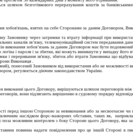
м протягом 30 календарних днів з моменту його отримання.
ься шляхом безготівкового перерахування коштів за банківським
ня зобов'язань, взятих на себе Сторонами за даним Договором, Вик
іяну Замовнику через затримки та втрату інформації при використан
альних каналів зв’язку, телекомунікаційний систем передавання дан
н виконання зобов’язань за даним Договором має бути подовжений на
логіна і пароля і за збитки, які можуть виникнути у випадку його в
римки і переривання зв'язку, збиток або втрати Замовника що відбу
орони
Виконавця
.
рямий), понесений Замовником від використання або не можливості 
овором, регулюється діючим законодавством України.
при виконанні цього Договору, вирішуються шляхом переговорів мі
еговорів, вони підлягають вирішенню в судовому порядку відповідн
сті перед іншою Стороною за невиконання або за несвоєчасне чи 
ключним наслідком форс-мажорних обставин, таких як, наприклад,
кі є поза можливим контролем з боку Сторони цього Договору, яка 
тавини повинна надати повідомлення про це іншій Стороні в пис