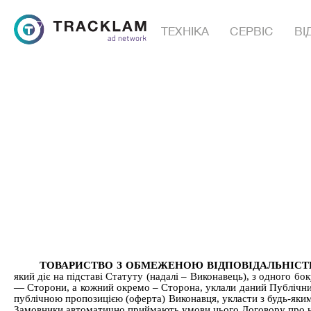
ТЕХНІКА
СЕРВІС
ВІ
ТОВАРИСТВО З ОБМЕЖЕНОЮ ВІДПОВІДАЛЬНІСТ
який діє на підставі Статуту
(надалі – Виконавець), з одного бок
— Сторони, а кожний окремо – Сторона, уклали даний Публічний
публічною пропозицією (оферта) Виконавця, укласти з будь-яким
Замовники автоматично приймають умови цього Договору про ни