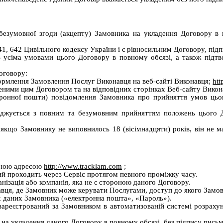
безумовної згоди (акцепту) Замовника на укладення Договору в 
641, 642 Цивільного кодексу України і є рівносильним Договору, пі
 усіма умовами цього Договору в повному обсязі, а також підтв
оговору:
формлення Замовлення Послуг Виконавця на веб-сайті Виконавця;
htt
ченими цим Договором та на відповідних сторінках Веб-сайту Вико
тронної пошти) повідомлення Замовника про прийняття умов цьо
жується з повним та безумовним прийняттям положень цього Дог
кщо Замовнику не виповнилось 18 (вісімнадцяти) років, він не ма
енною адресою
http://www.tracklam.com
;
ий проходить через Сервіс протягом певного проміжку часу.
нізація або компанія, яка не є стороною даного Договору.
авця, де Замовник може керувати Послугами, доступ до якого Замо
х даних Замовника («електронна пошта», «Пароль»).
зареєстрований за Замовником в автоматизованій системі розраху
и на укладення даного Договору в повному обсязі, без підпису пис