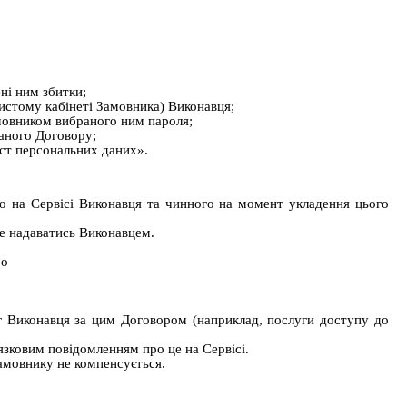
ні ним збитки;
истому кабінеті Замовника) Виконавця;
мовником вибраного ним пароля;
даного Договору;
ист персональних даних».
го на Сервісі Виконавця та чинного на момент укладення цього
де надаватись Виконавцем.
бо
уг Виконавця за цим Договором (наприклад, послуги доступу до
в’язковим повідомленням про це на
Сервісі.
мовнику не компенсується.