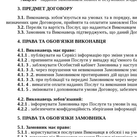
3. ПРЕДМЕТ ДОГОВОРУ
3.1.
Виконавець зобов’язується на умовах та в порядку, в
визначених цим Договором, прийняти та оплатити замовлені По
3.2.
Перелік та вартість Послуг, що надаються Виконавцем
3.3.
Замовник та Виконавець підтверджують, що даний Дог
4. ПРАВА ТА ОБОВ'ЯЗКИ ВИКОНАВЦЯ
4.1. Виконавець має право:
4.1.1
.
публікувати на
Сервісі
інформацію про зміни умов 
4.1.2
. припинити надання Послуги у випадку від’ємного 
4.1.
3
.
заблокувати Особистий кабінет Замовника у наступ
4.1.
3
.1.
через порушення чи невиконання Замовником умо
4.1.
3
.2.
вчинення Замовником протиправних дій щодо ін
4.1.
3
.3.
при публікації та передачі Замовником через мер
4.1.
4
. вимагати оплати наданих Послуг та виконання інш
4.1.
5
.
змінювати і доповнювати умови Договору, забезпе
4.2. Виконавець зобов’язаний:
4.2.1
. інформувати Замовника про Послуги та умови їх на
4.2.2
. забезпечити конфіденційність зберігання інформації
5. ПРАВА ТА ОБОВ'ЯЗКИ ЗАМОВНИКА
5.1. Замовник має право:
5.1.1
. користуватися послугами Виконавця в обсязі і на 
5.1.2.
вимагати від Виконавця надання Послуг відповідно 