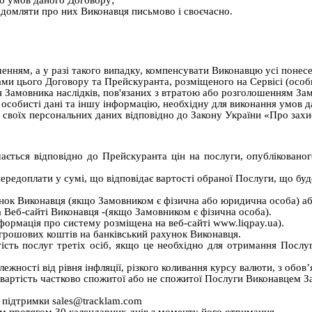
ідомляти про них Виконавця письмово і своєчасно.
енням, а у разі такого випадку, компенсувати Виконавцю усі понесе
ами цього Договору та Прейскуранта, розміщеного на Сервісі (особ
 Замовника наслідків, пов'язаних з втратою або розголошенням За
 особисті дані та іншу інформацію, необхідну для виконання умов 
 своїх персональних даних відповідно до Закону України «Про зах
ається відповідно до Прейскуранта цін на послуги, опубліковано
редоплати у сумі, що відповідає вартості обраної Послуги, що бу
нок Виконавця (якщо Замовником є фізична або юридична особа) а
а Веб-сайті Виконавця -(якщо Замовником є фізична особа).
формація про систему розміщена на веб-сайті www.liqpay.ua).
грошових коштів на банківський рахунок Виконавця.
тість послуг третіх осіб, якщо це необхідно для отримання Посл
лежності від рівня інфляції, різкого коливання курсу валюти, з обо
вартість частково спожитої або
не спожитої
Послуги Виконавцем За
 підтримки sales@tracklam.com