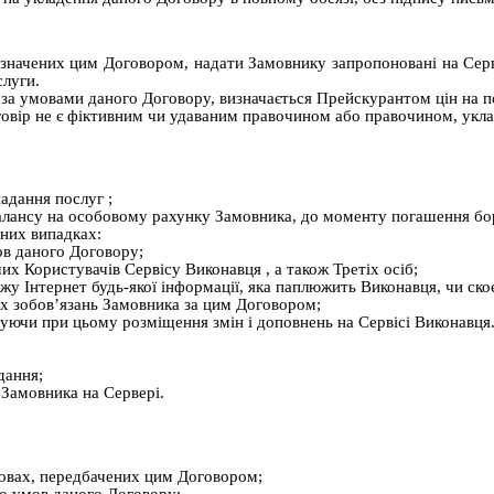
изначених цим Договором, надати Замовнику запропоновані на Серві
слуги.
 за умовами даного Договору, визначається Прейскурантом цін на п
овір не є фіктивним чи удаваним правочином або правочином, укла
надання послуг
;
балансу на особовому рахунку Замовника, до моменту погашення бо
них випадках:
в даного Договору;
ших Користувачів
Сервісу Виконавця
, а також Третіх осіб;
ежу Інтернет будь-якої інформації, яка паплюжить Виконавця, чи с
их зобов’язань Замовника за цим Договором;
чуючи при цьому розміщення змін і доповнень на
Сервісі Виконавця
дання;
 Замовника на Сервері.
умовах, передбачених цим Договором;
до умов даного Договору;