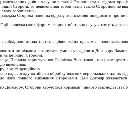
 календарних днів з часу, коли такій Стороні стало відомо про 
іншій Стороні, то невиконання зобов’язань такою Стороною не вва
 своїх зобов’язань.
раждала Сторона повинна відразу ж письмово повідомити про це і
ії дії вищевказаних форс-мажорних обставин слугуватимуть доказом
 необхідною дієздатністю, а рівно всіма правами і повноваження
вником чи відмова виконувати умови укладеного Договору Замовн
ди на це іншої Сторони.
навця, Правила користування
Сервісом Виконавця
, що розміщують
 до виконання.
ору, є конфіденційною
.
но надає згоду на збір та обробку власних персональних даних від
є до його повного виконання Сторонами. Цей Договір вважаєтьс
ого Договору, Сторони керуються нормами чинного законодавства У