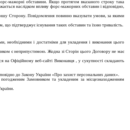
форс-мажорні обставини. Якщо протягом вказаного строку така
жається наслідком впливу форс-мажорних обставин і відповідно,
ншу Сторону. Повідомлення повинно вказувати умови, за якими
, що підтверджує існування таких обставин та їхню тривалість.
ми, необхідними і достатніми для укладення і виконання цього
иком є неприпустимою. Жодна зі Сторін цього Договору не має
ся на Офіційному веб-сайті
Виконавця
, у сукупності складають
повідно до Закону України «Про захист персональних даних».
я погодженим Замовником та укладеним за місцезнаходженням
країни.