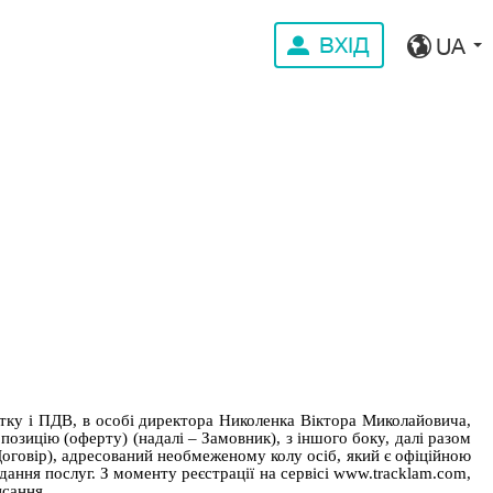
ВХІД
UA
ку і ПДВ, в особі директора Николенка Віктора Миколайовича,
опозицію (оферту) (надалі – Замовник), з іншого боку, далі разом
оговір), адресований необмеженому колу осіб, який є офіційною
ання послуг. З моменту реєстрації на сервісі www.tracklam.com,
сання.