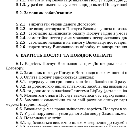
5.1.3.
у разі виникнення зауважень щодо якості Послуг пов
5.2. Замовник зобов’язаний:
5.2.1
. виконувати умови даного Договору;
5.2.2
. не використовувати Послуги Виконавця поза признач
5.2.3
.
своєчасно здійснювати оплату Послуг згідно з умов
5.2.4.
самостійно нести ризик можливих несприятливих для
5.2.5
. своєчасно надавати на вимогу Виконавця достовірні
5.2.6.
надати згоду Виконавцю на обробку та використання
6. ВАРТІСТЬ ПОСЛУГ ТА ПОРЯДОК ОПЛАТИ
6.1.
Вартість Послуг Виконавця за цим Договором визнач
Договору.
6.2.
Замовник оплачує Послуги Виконавця шляхом повної пе
6.3.
Оплата Послуг здійснюється шляхом:
6.3.1.
перерахування грошових коштів на банківський раху
6.3.2.
за допомогою інших платіжних засобів, які вказані н
6.3.3.
за допомогою платіжної системи LiqPay (детальна ін
6.4.
Моментом оплати Послуг вважається час зарахування 
6.5.
Замовник самостійно та за свій рахунок сплачує вар
мережі Інтернет тощо).
6.6.
Виконавець має право змінювати вартість Послуги в за
6.7.
У разі порушення умов даного Договору Замовником, 
6.8.
Повернення коштів:
6.8.1.
здійснюється виключно шляхом звернення до служби